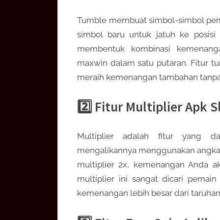
Tumble membuat simbol-simbol pe
simbol baru untuk jatuh ke posisi 
membentuk kombinasi kemenanga
maxwin dalam satu putaran. Fitur t
meraih kemenangan tambahan tanpa 
2️⃣ Fitur Multiplier Apk 
Multiplier adalah fitur yang 
mengalikannya menggunakan angka t
multiplier 2x, kemenangan Anda aka
multiplier ini sangat dicari pema
kemenangan lebih besar dari taruhan