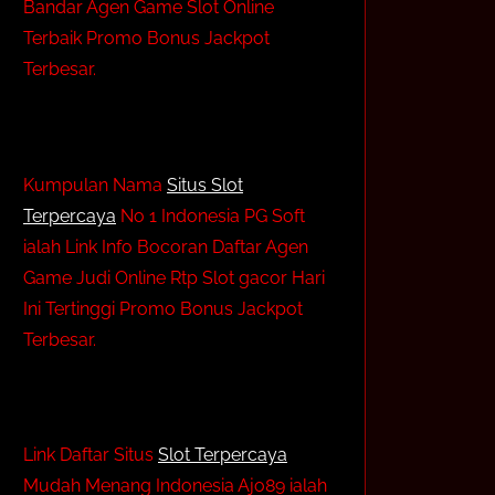
Bandar Agen Game Slot Online
Terbaik Promo Bonus Jackpot
Terbesar.
Kumpulan Nama
Situs Slot
Terpercaya
No 1 Indonesia PG Soft
ialah Link Info Bocoran Daftar Agen
Game Judi Online Rtp Slot gacor Hari
Ini Tertinggi Promo Bonus Jackpot
Terbesar.
Link Daftar Situs
Slot Terpercaya
Mudah Menang Indonesia Ajo89 ialah