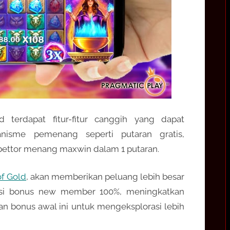
terdapat fitur-fitur canggih yang dapat
anisme pemenang seperti putaran gratis,
 bettor menang maxwin dalam 1 putaran.
of Gold
, akan memberikan peluang lebih besar
osi bonus new member 100%, meningkatkan
kan bonus awal ini untuk mengeksplorasi lebih