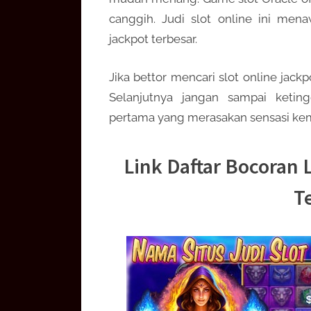
canggih. Judi slot online ini me
jackpot terbesar.
Jika bettor mencari slot online jack
Selanjutnya jangan sampai keti
pertama yang merasakan sensasi ke
Link Daftar Bocoran L
T