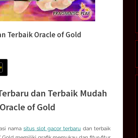
an Terbaik Oracle of Gold
r Terbaru dan Terbaik Mudah
racle of Gold
dasi nama
situs slot gacor terbaru
dan terbaik
Gold memiliki grafik memukau dan fitur-fitur