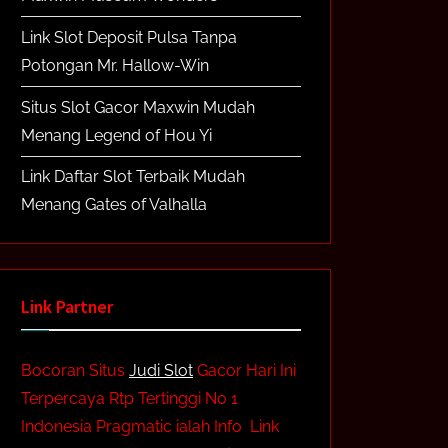
Link Slot Deposit Pulsa Tanpa
Potongan Mr. Hallow-Win
Situs Slot Gacor Maxwin Mudah
Menang Legend of Hou Yi
Link Daftar Slot Terbaik Mudah
Menang Gates of Valhalla
Link Partner
Bocoran Situs
Judi Slot
Gacor Hari Ini
Terpercaya Rtp Tertinggi No 1
Indonesia Pragmatic ialah Info Link