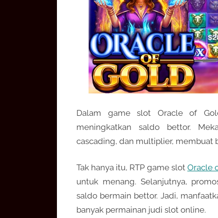
Dalam game slot Oracle of Gold 
meningkatkan saldo bettor. Mek
cascading, dan multiplier, membuat
Tak hanya itu, RTP game slot
Oracle 
untuk menang. Selanjutnya, prom
saldo bermain bettor. Jadi, manfaat
banyak permainan judi slot online.