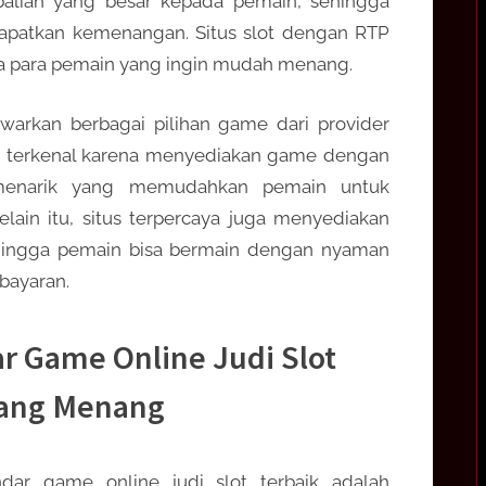
balian yang besar kepada pemain, sehingga
patkan kemenangan. Situs slot dengan RTP
ama para pemain yang ingin mudah menang.
arkan berbagai pilihan game dari provider
ini terkenal karena menyediakan game dengan
tur menarik yang memudahkan pemain untuk
ain itu, situs terpercaya juga menyediakan
ehingga pemain bisa bermain dengan nyaman
bayaran.
 Game Online Judi Slot
ang Menang
ar game online judi slot terbaik adalah