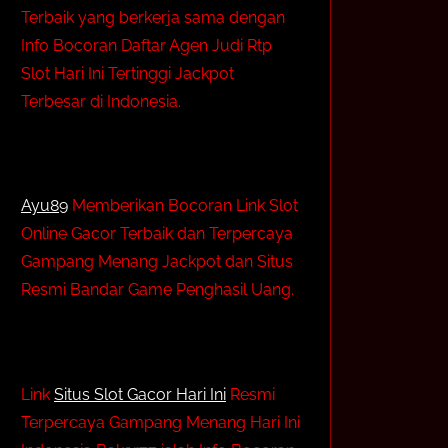
Terbaik yang berkerja sama dengan
Info Bocoran Daftar Agen Judi Rtp
Slot Hari Ini Tertinggi Jackpot
Terbesar di Indonesia.
Ayu89
Memberikan Bocoran Link Slot
Online Gacor Terbaik dan Terpercaya
Gampang Menang Jackpot dan Situs
Resmi Bandar Game Penghasil Uang.
Link
Situs Slot Gacor Hari Ini
Resmi
Terpercaya Gampang Menang Hari Ini