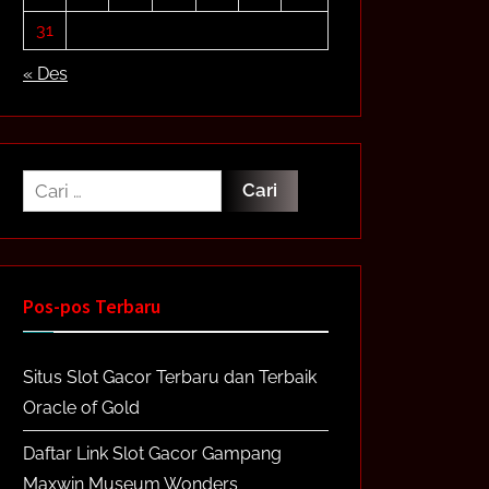
31
« Des
Cari
untuk:
Pos-pos Terbaru
Situs Slot Gacor Terbaru dan Terbaik
Oracle of Gold
Daftar Link Slot Gacor Gampang
Maxwin Museum Wonders