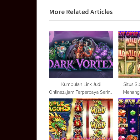
v
More Related Articles
i
o
u
s
P
o
s
t
Kumpulan Link Judi
Situs S
:
Online24jam Terpercaya Sering
Menang 
Kasih Jackpot Besar
B