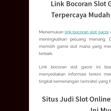
Link Bocoran Slot 
Terpercaya Mudah 
Menemukan
link bocoran slot gacor
o
meningkatkan peluang menang. D
memilih game slot mana yang memi
terbaik.
Link bocoran slot gacor ini bia
menyediakan informasi terkini m
tingkat kemenangan (winrate) yang ti
Situs Judi Slot Onlin
Ini Mys