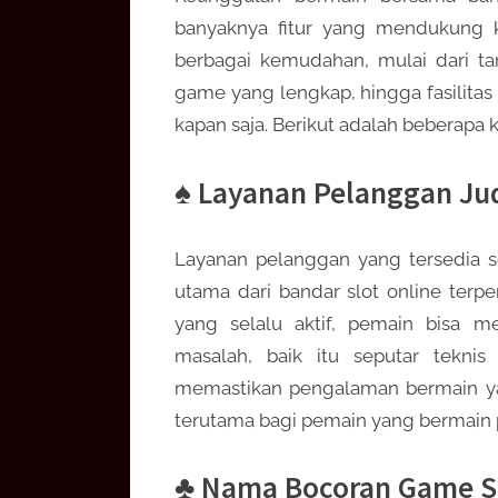
banyaknya fitur yang mendukung k
berbagai kemudahan, mulai dari tam
game yang lengkap, hingga fasilita
kapan saja. Berikut adalah beberapa
♠ Layanan Pelanggan Ju
Layanan pelanggan yang tersedia s
utama dari bandar slot online terp
yang selalu aktif, pemain bisa me
masalah, baik itu seputar teknis
memastikan pengalaman bermain ya
terutama bagi pemain yang bermain 
♣ Nama Bocoran Game Sl