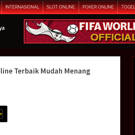
INTERNASIONAL
SLOT ONLINE
POKER ONLINE
TOGEL
ya
nline Terbaik Mudah Menang