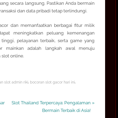
ng secara langsung. Pastikan Anda bermain
ansaksi dan data pribadi tetap terlindungi.
or dan memanfaatkan berbagai fitur milik
 dapat meningkatkan peluang kemenangan
tinggi, pelayanan terbaik, serta game yang
r mainkan adalah langkah awal menuju
lot online.
,
,
n slot admin riki
bocoran slot gacor hari ini
N
sar
Slot Thailand Terpercaya: Pengalaman
e
Bermain Terbaik di Asia!
x