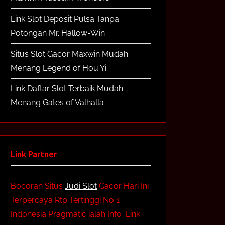
Link Slot Deposit Pulsa Tanpa
Potongan Mr. Hallow-Win
Situs Slot Gacor Maxwin Mudah
Menang Legend of Hou Yi
Link Daftar Slot Terbaik Mudah
Menang Gates of Valhalla
Link Partner
Bocoran Situs
Judi Slot
Gacor Hari Ini
Terpercaya Rtp Tertinggi No 1
Indonesia Pragmatic ialah Info Link